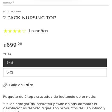
INICIO
/
MUM PREGGO
2 PACK NURSING TOP
1 reseñas
699
Precio
.00
$
regular
TALLA
S-M
Variante
agotada
o
no
L-XL
Variante
disponible
agotada
o
no
disponible
Guía de Tallas
Paquete de 2 tops cruzados de lactancia color nude.
*En las categorías intimates y swim no hay cambios ni
devoluciones debido a que son productos de uso íntimo y