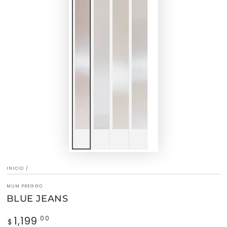
INICIO
/
MUM PREGGO
BLUE JEANS
1,199
Precio
.00
$