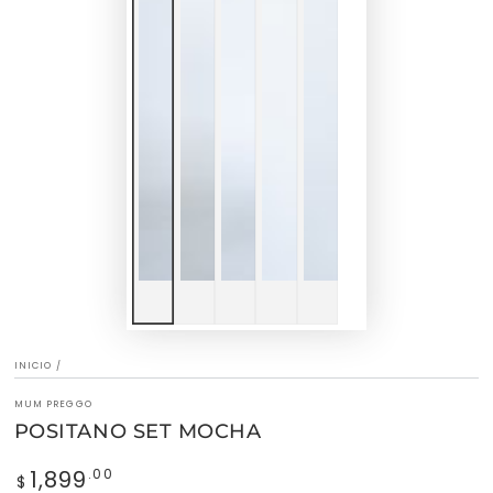
INICIO
/
MUM PREGGO
POSITANO SET MOCHA
1,899
Precio
.00
$