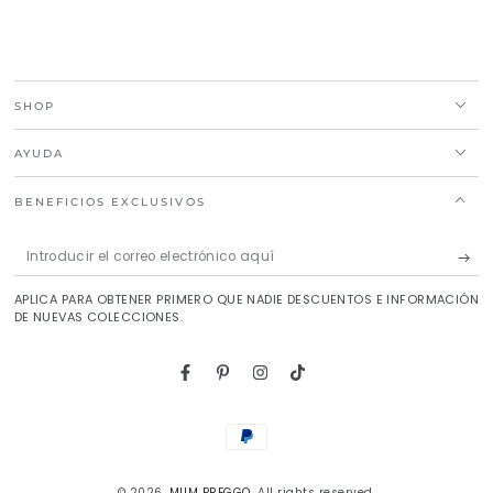
SHOP
AYUDA
BENEFICIOS EXCLUSIVOS
Introducir
el
APLICA PARA OBTENER PRIMERO QUE NADIE DESCUENTOS E INFORMACIÓN
correo
DE NUEVAS COLECCIONES.
electrónico
aquí
Facebook
Pinterest
Instagram
TikTok
Métodos
de
© 2026,
MUM PREGGO
. All rights reserved.