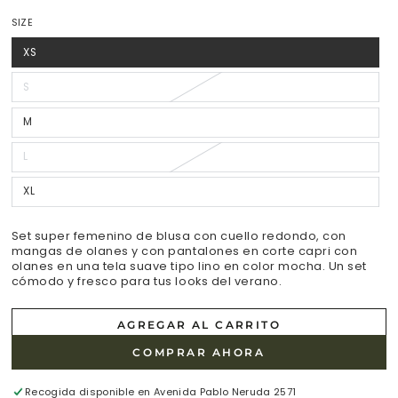
regular
SIZE
XS
Variante
agotada
o
no
S
Variante
disponible
agotada
o
no
M
Variante
disponible
agotada
o
no
L
Variante
disponible
agotada
o
no
XL
Variante
disponible
agotada
o
no
disponible
Set super femenino de blusa con cuello redondo, con
mangas de olanes y con pantalones en corte capri con
olanes en una tela suave tipo lino en color mocha. Un set
cómodo y fresco para tus looks del verano.
AGREGAR AL CARRITO
COMPRAR AHORA
Recogida disponible en
Avenida Pablo Neruda 2571