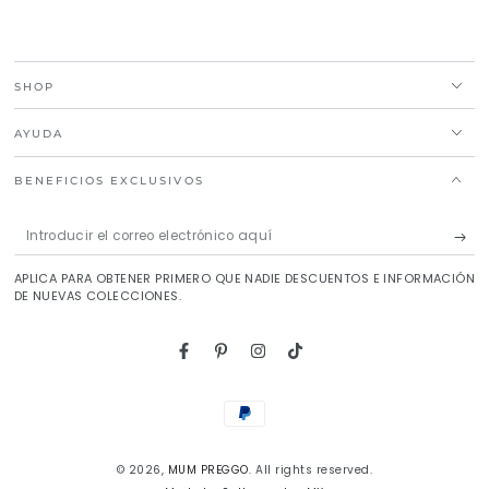
SHOP
AYUDA
BENEFICIOS EXCLUSIVOS
Introducir
el
APLICA PARA OBTENER PRIMERO QUE NADIE DESCUENTOS E INFORMACIÓN
correo
DE NUEVAS COLECCIONES.
electrónico
aquí
Facebook
Pinterest
Instagram
TikTok
Métodos
de
© 2026,
MUM PREGGO
. All rights reserved.
pago