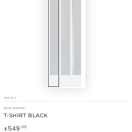
INICIO
/
MUM PREGGO
T-SHIRT BLACK
549
Precio
.00
$