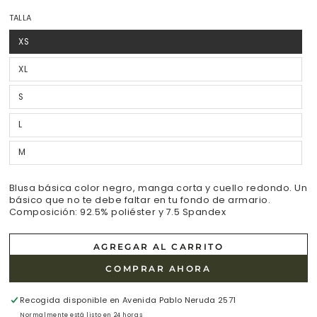
regular
TALLA
XS
Variante
agotada
o
no
XL
Variante
disponible
agotada
o
no
S
Variante
disponible
agotada
o
no
L
Variante
disponible
agotada
o
no
M
Variante
disponible
agotada
o
no
disponible
Blusa básica color negro, manga corta y cuello redondo. Un
básico que no te debe faltar en tu fondo de armario.
Composición: 92.5% poliéster y 7.5 Spandex
AGREGAR AL CARRITO
COMPRAR AHORA
Recogida disponible en
Avenida Pablo Neruda 2571
Normalmente está listo en 24 horas