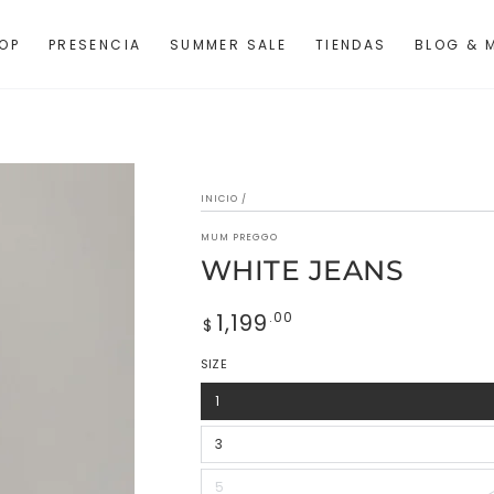
OP
PRESENCIA
SUMMER SALE
TIENDAS
BLOG & 
INICIO
/
MUM PREGGO
WHITE JEANS
1,199
Precio
.00
$
regular
SIZE
1
Variante
agotada
o
no
3
Variante
disponible
agotada
o
no
5
Variante