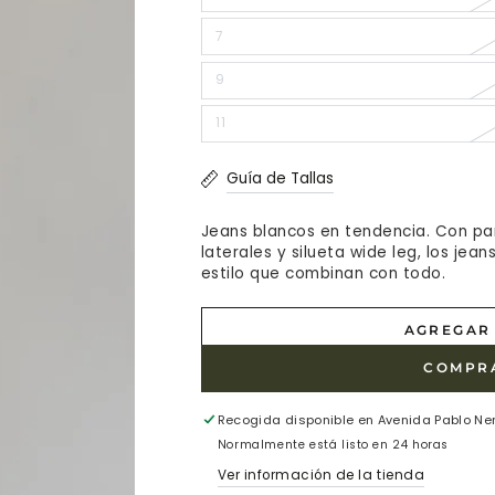
disponible
agotada
o
no
7
Variante
disponible
agotada
o
no
9
Variante
disponible
agotada
o
no
11
Variante
disponible
agotada
o
no
disponible
Guía de Tallas
Jeans blancos en tendencia. Con pan
laterales y silueta wide leg, los je
estilo que combinan con todo.
AGREGAR 
COMPR
Recogida disponible en
Avenida Pablo Ne
Normalmente está listo en 24 horas
Ver información de la tienda